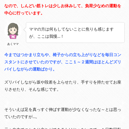
ず
なので、しんどい筋トレは少しお休みして、負荷少なめの運動を
に
中心に行っています。
過
ご
し
ママの方は何もしてないことに焦りも感じます
て
い
が、ここは我慢…！
た
あくママ
ら
…
今まではつかまり立ちや、椅子からの立ち上がりなどを毎日コン
2
スタントにさせていたのですが、ここ１～２週間はほとんどズリ
屈
バイしながらの運動ばかり。
曲
タ
イ
ズリバイしながら坂や段差を上らせたり、手すりを持たせてお座
プ
りさせたり、そんな感じです。
と
伸
展
タ
そういえば足を真っすぐ伸ばす運動が少なくなったな～とは思っ
イ
プ
ていたのですが…。
？
あ