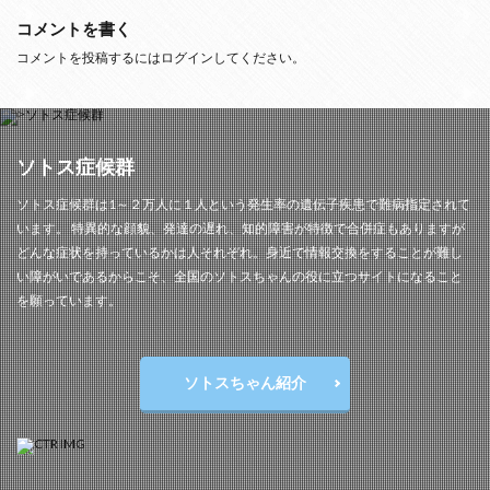
コメントを書く
コメントを投稿するには
ログイン
してください。
ソトス症候群
ソトス症候群は1～２万人に１人という発生率の遺伝子疾患で難病指定されて
います。 特異的な顔貌、発達の遅れ、知的障害が特徴で合併症もありますが
どんな症状を持っているかは人それぞれ。身近で情報交換をすることが難し
い障がいであるからこそ、全国のソトスちゃんの役に立つサイトになること
を願っています。
ソトスちゃん紹介