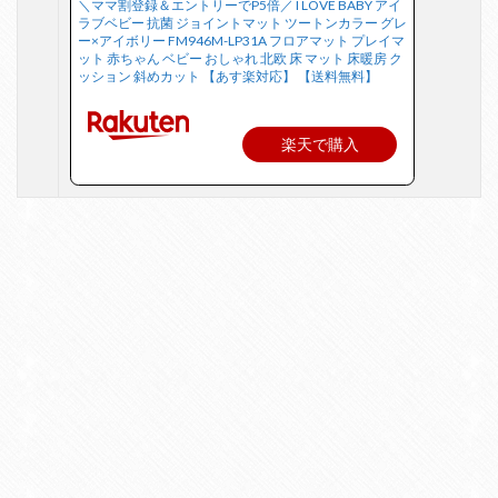
＼ママ割登録＆エントリーでP5倍／ I LOVE BABY アイ
ラブベビー 抗菌 ジョイントマット ツートンカラー グレ
ー×アイボリー FM946M-LP31A フロアマット プレイマ
ット 赤ちゃん ベビー おしゃれ 北欧 床 マット 床暖房 ク
ッション 斜めカット 【あす楽対応】 【送料無料】
楽天で購入