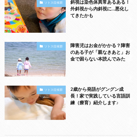
斜視は染色体異常あるある！
ソトス症候群
外斜視から内斜視に…悪化し
てきたかも
障害児はお金がかかる？障害
ソトス症候群
のある子が「親なきあと」お
金で困らない本読んでみた
2歳から発語がグングン成
ソトス症候群
長！家で実践している言語訓
練（療育）紹介します♪