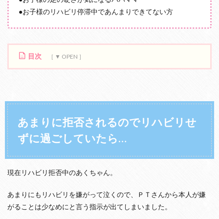
●お子様のリハビリ停滞中であんまりできてない方
目次
1
あ
ま
り
に
拒
あまりに拒否されるのでリハビリせ
否
ずに過ごしていたら…
さ
れ
る
の
で
現在リハビリ拒否中のあくちゃん。
リ
ハ
あまりにもリハビリを嫌がって泣くので、ＰＴさんから本人が嫌
ビ
がることは少なめにと言う指示が出てしまいました。
リ
せ