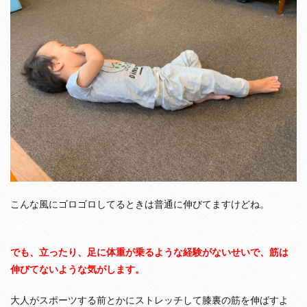
も
で
き
な
い
と
き
は
ス
ト
レ
ッ
チ
し
よ
う
こんな風にゴロゴロしてるときは普通に伸びてますけどね。
でも、立ったり、足に体重が乗るような経験がないせいで、筋は
伸びてないような気がします。
大人がスポーツする前とかにストレッチして膝裏の筋を伸ばすよ