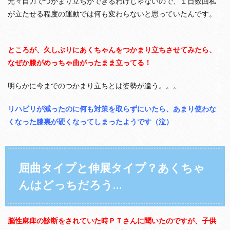
元々自力でつかまり立ちができるわけじゃないので、１日数回私
く
が立たせる程度の運動では何も変わらないと思っていたんです。
ち
ゃ
ん
は
ところが、久しぶりにあくちゃんをつかまり立ちさせてみたら、
ど
っ
なぜか膝がめっちゃ曲がったまま立ってる！
ち
だ
明らかに今までのつかまり立ちとは姿勢が違う。。。
ろ
う
…
リハビリが減ったのに何も対策を取らずにいたら、あまり使わな
くなった膝裏が硬くなってしまったようです（泣）
3
膝
裏
を
伸
屈曲タイプと伸展タイプ？あくちゃ
ば
す
んはどっちだろう…
ス
ト
レ
ッ
脳性麻痺の診断をされていた時ＰＴさんに聞いたのですが、子供
チ