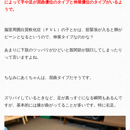
によって手や足が屈曲優位のタイプと伸展優位のタイプがいるよ
！
ち
うで。
ょ
っ
と
ず
脳室周囲白質軟化症（ＰＶＬ）の子とかは、筋緊張が入ると脚が
つ
ピーンとなるというので、伸展タイプなのかな？
で
も
毎
あまりに下肢のツッパリがひどいと股関節が脱臼してしまったり
日
って言いますよね。
や
ろ
う
ちなみにあくちゃんは、屈曲タイプだそうです。
4
リ
ハ
ビ
ズリバイしているときなど、足が真っすぐになる瞬間もあるんで
リ
すが、基本的には膝が曲がってることが多いです。特に右足。
停
滞
期
で
何