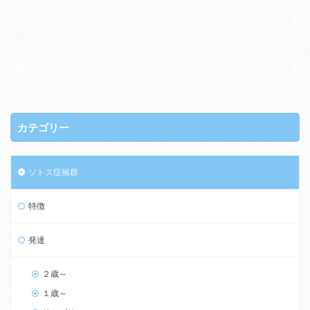
カテゴリー
ソトス症候群
特徴
発達
２歳～
１歳～