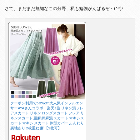
さて、まだまだ無知なこの分野、私も勉強がんばるぞ～(^^)/
クーポン利用で50%off 大人気インフルエン
サーAYAさんコラボ！楽天1位 リネン混フレ
アスカート リネン ロングスカート フレア リ
ネンスカート 亜麻 綿麻混 スカート マキシス
カート マキシ スカート 体型カバー ふんわり
裏地あり 2枚重ね 麻 【2枚可】