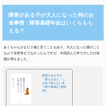
な
い
？
障害がある子が大人になった時のお
こ
れ
金事情：障害基礎年金はいくらもら
で
ど
える？
ん
な
生
活
あくちゃんがまだ２歳と言うこともあり、大人になった後のこと
が
なんて全然考えてなかったんですが、今回読んだ本で少しだけ知
で
き
識が増えました。
る
の
？
障害のある子が
5
「親なきあと」に
大
お金で困らない本
人
【電子書籍】[ 渡部
伸 ]
に
な
っ
た