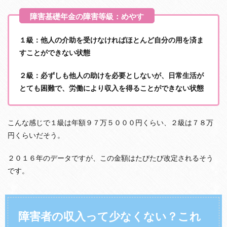
：
障
害
児
者
１級：他人の介助を受けなければほとんど自分の用を済ま
の
すことができない状態
お
金
２級：必ずしも他人の助けを必要としないが、日常生活が
事
情
とても困難で、労働により収入を得ることができない状態
、
案
外
な
こんな感じで１級は年額９７万５０００円くらい、２級は７８万
ん
円くらいだそう。
と
か
２０１６年のデータですが、この金額はたびたび改定されるそう
な
る
です。
み
た
い
よ
障害者の収入って少なくない？これ