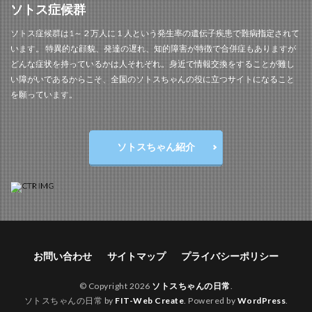
ソトス症候群
ソトス症候群は1～２万人に１人という発生率の遺伝子疾患で難病指定されて
います。 特異的な顔貌、発達の遅れ、知的障害が特徴で合併症もありますが
どんな症状を持っているかは人それぞれ。身近で情報交換をすることが難し
い障がいであるからこそ、全国のソトスちゃんの役に立つサイトになること
を願っています。
ソトスちゃん紹介
お問い合わせ
サイトマップ
プライバシーポリシー
© Copyright 2026
ソトスちゃんの日常
.
ソトスちゃんの日常 by
FIT-Web Create
. Powered by
WordPress
.