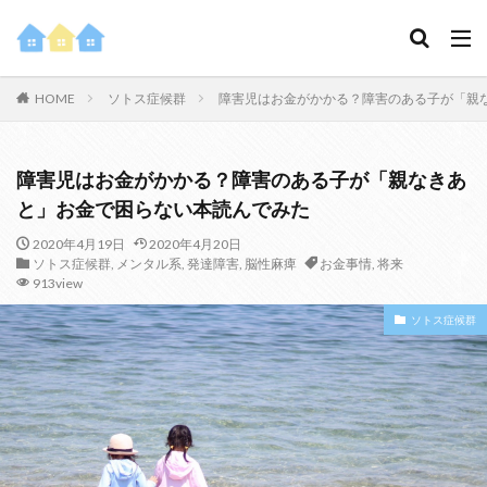
HOME
ソトス症候群
障害児はお金がかかる？障害のある子が「親
障害児はお金がかかる？障害のある子が「親なきあ
と」お金で困らない本読んでみた
2020年4月19日
2020年4月20日
ソトス症候群
,
メンタル系
,
発達障害
,
脳性麻痺
お金事情
,
将来
913view
ソトス症候群