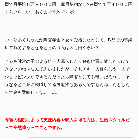
型で月平均６万８０００円、雇用契約なしのB型で１万４０００円
くらいらしい。あくまで平均ですが。
つまりあくちゃんが障害年金２級を受給したとして、B型での事業
所で就労するとなると月の収入は８万円くらい？
じゃあ健常の子のように一人暮らしたり好きに買い物したりはで
きないのね～なんて思いましたが、そもそも一人暮らしや一人で
ショッピングができるんだったら障害としても軽いだろうし、そ
うなると企業に就職してる可能性もあるんですもんね。だとした
ら年金も受給してないし…。
障害の程度によって支援内容や収入を得る方法、生活スタイルだ
って全然違うってことですね。