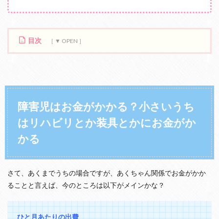
目次
1
障
害
児
は
お
障害児はお金がかかる？小さいうち
金
はリハビリとか装具とかにお金がか
が
か
かる
か
る
？
小
さて、あくまでうちの場合ですが、あくちゃん関係でお金がかか
さ
い
ることと言えば、今のところは以下がメインかな？
う
ち
は
ひと月あたりの出費
リ