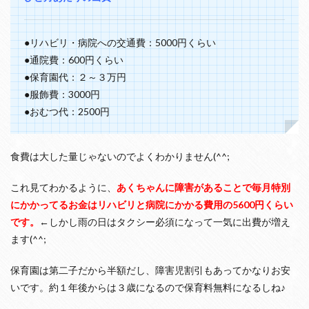
ハ
ビ
リ
●リハビリ・病院への交通費：5000円くらい
と
●通院費：600円くらい
か
装
●保育園代：２～３万円
具
●服飾費：3000円
と
か
●おむつ代：2500円
に
お
金
食費は大した量じゃないのでよくわかりません(^^;
が
か
か
これ見てわかるように、
あくちゃんに障害があることで毎月特別
る
にかかってるお金はリハビリと病院にかかる費用の5600円くらい
2
です。
←しかし雨の日はタクシー必須になって一気に出費が増え
小
ます(^^;
学
校
～
保育園は第二子だから半額だし、障害児割引もあってかなりお安
高
いです。約１年後からは３歳になるので保育料無料になるしね♪
校
で