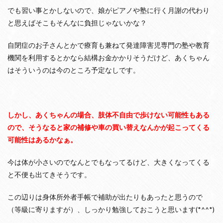
礎
でも習い事とかしないので、娘がピアノや塾に行く月謝の代わり
年
と思えばそこもそんなに負担じゃないかな？
金
は
い
自閉症のお子さんとかで療育も兼ねて発達障害児専門の塾や教育
く
機関を利用するとかなら結構お金かかりそうだけど、あくちゃん
ら
も
はそういうのは今のところ予定なしです。
ら
え
る
？
しかし、あくちゃんの場合、肢体不自由で歩けない可能性もある
4
ので、そうなると家の補修や車の買い替えなんかが起こってくる
障
害
可能性は
あるかなぁ。
者
の
今は体が小さいのでなんとでもなってるけど、大きくなってくる
収
と不便も出てきそうです。
入
っ
て
この辺りは身体所外者手帳で補助が出たりもあったと思うので
少
（等級に寄りますが）、しっかり勉強しておこうと思います(*^^*)
な
く