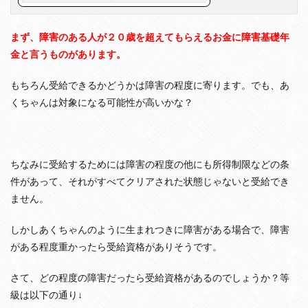
障
害
者
まず、障害のある人が２０歳を超えてもらえるお金に障害基礎年
の
金と言うものがあります。
生
活
：
もちろん受給できるかどうかは障害の程度に寄ります。でも、あ
支
くちゃんは対象になる可能性が高いかな？
援
施
設
や
グ
ちなみに受給するためには障害の程度の他にも所得制限などの条
ル
ー
件があって、それがすべてクリアされた状態じゃないと受給でき
プ
ません。
ホ
ー
ム
しかしあくちゃんのように生まれつきに障害がある場合で、障害
な
がある程度重かったら受給資格がありそうです。
ど
6
さて、どの程度の障害だったら受給資格があるのでしょうか？等
結
級は以下の通り↓
論