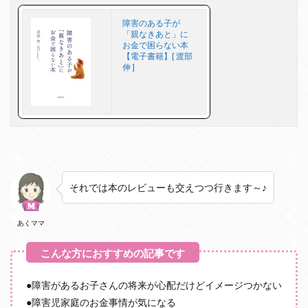
障害のある子が
「親なきあと」に
お金で困らない本
【電子書籍】[ 渡部
伸 ]
それでは本のレビューも交えつつ行きます～♪
あくママ
●障害があるお子さんの将来が心配だけどイメージつかない
●障害児家庭のお金事情が気になる