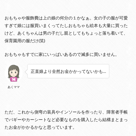
か
か
る
おもちゃや服飾費は上の娘の何分の１かなぁ。女の子の服が可愛
お
すぎて娘には服買いまくってたしおもちゃも絵本も大量に買った
金
は
けど、あくちゃんは男の子だし親としてもちょっと落ち着いて、
？
保育園用の服だけ(笑)
体
が
大
おもちゃもすでに家にいっぱいあるので滅多に買いません。
き
く
な
正直娘より全然お金かかってないかも…
っ
て
く
あくママ
る
こ
と
で
ただ、これから側弯の装具やインソールを作ったり、障害者手帳
か
か
でバギーやカーシートなど必要なものを購入したら結構まとまっ
る
たお金がかかるかなと思っています。
お
金