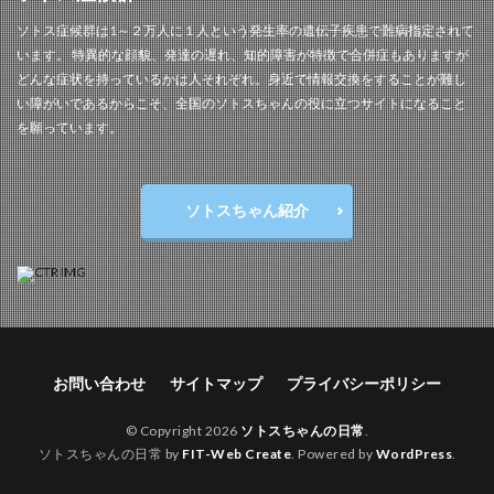
ソトス症候群は1～２万人に１人という発生率の遺伝子疾患で難病指定されて
います。 特異的な顔貌、発達の遅れ、知的障害が特徴で合併症もありますが
どんな症状を持っているかは人それぞれ。身近で情報交換をすることが難し
い障がいであるからこそ、全国のソトスちゃんの役に立つサイトになること
を願っています。
ソトスちゃん紹介
お問い合わせ
サイトマップ
プライバシーポリシー
© Copyright 2026
ソトスちゃんの日常
.
ソトスちゃんの日常 by
FIT-Web Create
. Powered by
WordPress
.