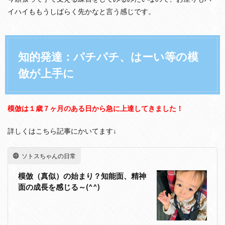
き
イハイももうしばらく先かなと言う感じです。
る
よ
う
に
知的発達：パチパチ、はーい等の模
4
精
倣が上手に
神
発
達
：
模倣は１歳７ヶ月のある日から急に上達してきました！
人
見
知
詳しくはこちら記事にかいてます↓
り
が
ち
ソトスちゃんの日常
ょ
っ
模倣（真似）の始まり？知能面、精神
と
面の成長を感じる～(^^)
強
く
な
っ