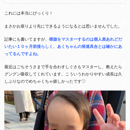
た
気
も
これには本当にびっくり！
す
る
まさかお座りより先にできるようになるとは思いませんでした。
5
ま
記事にも書いてますが、
模倣をマスターするのは個人差あれどだ
と
いたい１０ヶ月前後らしく、あくちゃんの発達具合とは確かにあ
め
：
ってるんですよね。
運
動
最近はごちそうさまで手を合わすしぐさもマスターし、教えたら
発
グングン吸収してくれています。こういうわかりやすい成長は久
達
よ
しぶりなのでめちゃくちゃ嬉しかったです♡
り
も
精
神
面
や
知
的
発