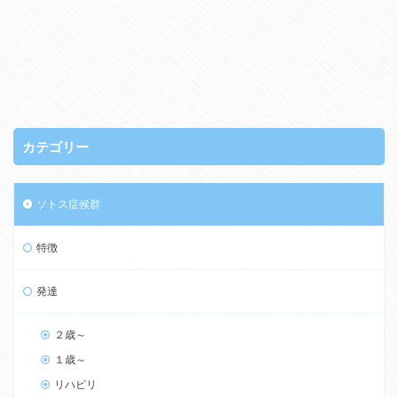
カテゴリー
ソトス症候群
特徴
発達
２歳～
１歳～
リハビリ