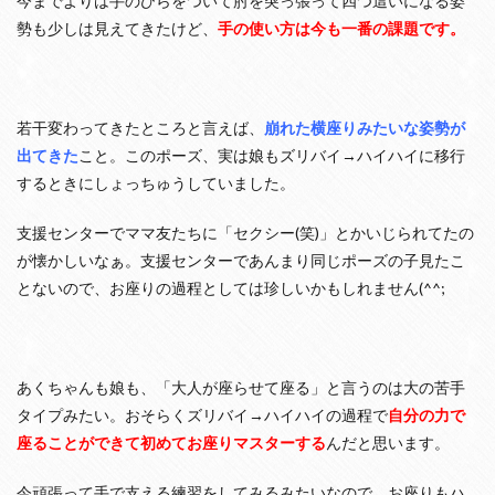
今までよりは手のひらをついて肘を突っ張って四つ這いになる姿
倣
勢も少しは見えてきたけど、
手の使い方は今も一番の課題です。
が
上
手
に
3
若干変わってきたところと言えば、
崩れた横座りみたいな姿勢が
ね
出てきた
こと。このポーズ、実は娘もズリバイ→ハイハイに移行
ん
するときにしょっちゅうしていました。
ね
、
ま
支援センターでママ友たちに「セクシー(笑)」とかいじられてたの
ん
が懐かしいなぁ。支援センターであんまり同じポーズの子見たこ
ま
等
とないので、お座りの過程としては珍しいかもしれません(^^;
、
言
葉
に
近
あくちゃんも娘も、「大人が座らせて座る」と言うのは大の苦手
い
タイプみたい。おそらくズリバイ→ハイハイの過程で
自分の力で
喃
座ることができて初めてお座りマスターする
んだと思います。
語
が
で
今頑張って手で支える練習をしてみるみたいなので、お座りもハ