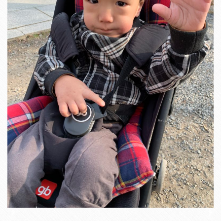
達
が
目
覚
ま
し
い
２
ヶ
月
で
し
た
！