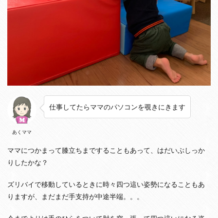
て
も
お
座
り
拒
否
2
知
的
発
仕事してたらママのパソコンを覗きにきます
達
：
パ
あくママ
チ
パ
ママにつかまって膝立ちまですることもあって、はだいぶしっか
チ
りしたかな？
、
は
ー
ズリバイで移動しているときに時々四つ這い姿勢になることもあ
い
りますが、まだまだ手支持が中途半端。。。
等
の
模