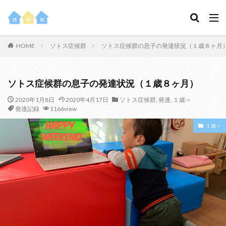
HOME
ソトス症候群
ソトス症候群の息子の発達状況（１歳８ヶ月
ソトス症候群の息子の発達状況（１歳８ヶ月）
2020年1月8日
2020年4月17日
ソトス症候群
,
発達
,
１歳～
発達記録
1166view
１歳～