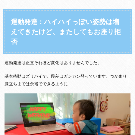
動
発
達
：
運動発達：ハイハイっぽい姿勢は増
ハ
えてきたけど、またしてもお座り拒
イ
ハ
否
イ
っ
ぽ
い
運動発達は正直それほど変化はありませんでした。
姿
勢
は
基本移動はズリバイで、段差はガンガン登っています。つかまり
増
膝立ちまでは余裕でできるように↓
え
て
き
た
け
ど
、
ま
た
し