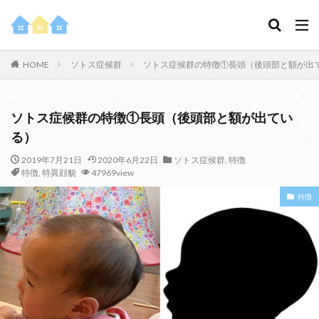
HOME
ソトス症候群
ソトス症候群の特徴①長頭（後頭部と額が出
ソトス症候群の特徴①長頭（後頭部と額が出てい
る）
2019年7月21日
2020年6月22日
ソトス症候群
,
特徴
特徴
,
特異顔貌
47969view
特徴