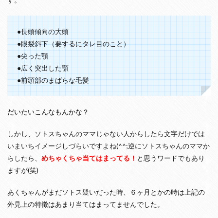
t
c
.
●長頭傾向の大頭
2
●眼裂斜下（要するにタレ目のこと）
ち
●尖った顎
ょ
●広く突出した顎
っ
と
●前頭部のまばらな毛髪
気
に
な
だいたいこんなもんかな？
っ
た
「
しかし、ソトスちゃんのママじゃない人からしたら文字だけでは
長
いまいちイメージしづらいですよね(^^;逆にソトスちゃんのママか
頭
」
らしたら、
めちゃくちゃ当てはまってる！
と思うワードでもあり
と
ますが(笑)
は
？
絶
あくちゃんがまだソトス疑いだった時、６ヶ月とかの時は上記の
壁
外見上の特徴はあまり当てはまってませんでした。
と
は