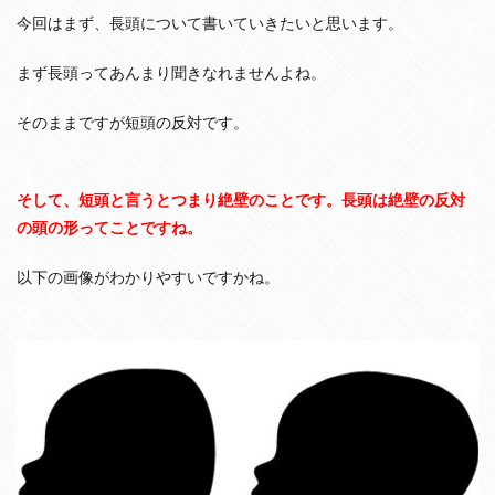
イ
今回はまず、長頭について書いていきたいと思います。
リ
ア
まず長頭ってあんまり聞きなれませんよね。
ン
型
」
そのままですが短頭の反対です。
4
ソ
ト
そして、短頭と言うとつまり絶壁のことです。長頭は絶壁の反対
ス
の頭の形ってことですね。
症
候
群
以下の画像がわかりやすいですかね。
の
将
来
、
大
人
に
な
っ
た
ら