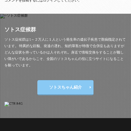
コメントを投稿するには
ログイン
してください。
ソトス症候群
ソトス症候群は1～２万人に１人という発生率の遺伝子疾患で難病指定されて
います。 特異的な顔貌、発達の遅れ、知的障害が特徴で合併症もありますが
どんな症状を持っているかは人それぞれ。身近で情報交換をすることが難し
い障がいであるからこそ、全国のソトスちゃんの役に立つサイトになること
を願っています。
ソトスちゃん紹介