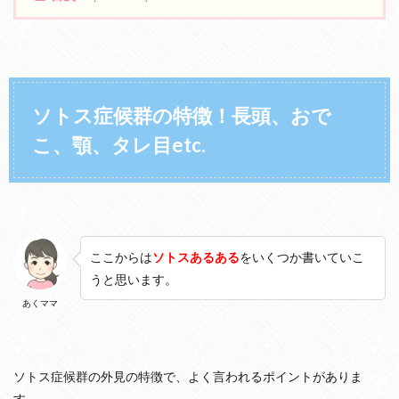
1
ソ
ト
ス
症
候
ソトス症候群の特徴！長頭、おで
群
こ、顎、タレ目etc.
の
特
徴
！
長
頭
、
お
ここからは
ソトスあるある
をいくつか書いていこ
で
うと思います。
こ
、
あくママ
顎
、
タ
レ
ソトス症候群の外見の特徴で、よく言われるポイントがありま
目
す。
e