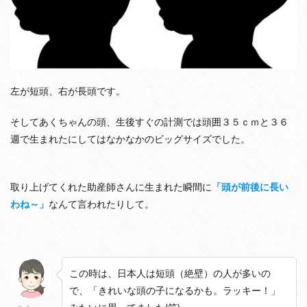
外
見
は
ど
う
な
る
左が短頭、右が長頭です。
の
か
そしてあくちゃんの頭、生後すぐの計測では頭囲３５ｃｍと３６
週で生まれたにしてはなかなかのビッグサイズでした。
取り上げてくれた助産師さんに生まれた瞬間に
「頭が前後に長い
わね～」
なんて言われたりして。
この時は、日本人は短頭（絶壁）の人が多いの
で、「きれいな頭の子になるかも。ラッキー！」