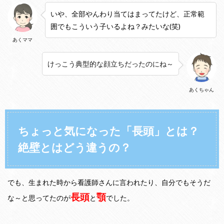
ど
いや、全部やんわり当てはまってたけど、正常範
う
違
囲でもこういう子いるよね？みたいな
(笑)
う
あくママ
の
？
けっこう典型的な顔立ちだったのにね～
3
実
際
あくちゃん
の
息
子
の
ちょっと気になった「長頭」とは？
頭
の
絶壁とはどう違うの？
形
…
後
ろ
でも、生まれた時から看護師さんに言われたり、自分でもそうだ
に
長
長頭
顎
な～と思ってたのが
と
でした。
い
「
エ